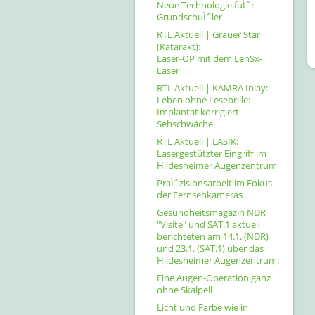
Neue Technologie fuÌˆr
GrundschuÌˆler
RTL Aktuell | Grauer Star
(Katarakt):
Laser-OP mit dem LenSx-
Laser
RTL Aktuell | KAMRA Inlay:
Leben ohne Lesebrille:
Implantat korrigiert
Sehschwäche
RTL Aktuell | LASIK:
Lasergestützter Eingriff im
Hildesheimer Augenzentrum
PraÌˆzisionsarbeit im Fokus
der Fernsehkameras
Gesundheitsmagazin NDR
"Visite" und SAT.1 aktuell
berichteten am 14.1. (NDR)
und 23.1. (SAT.1) über das
Hildesheimer Augenzentrum:
Eine Augen-Operation ganz
ohne Skalpell
Licht und Farbe wie in