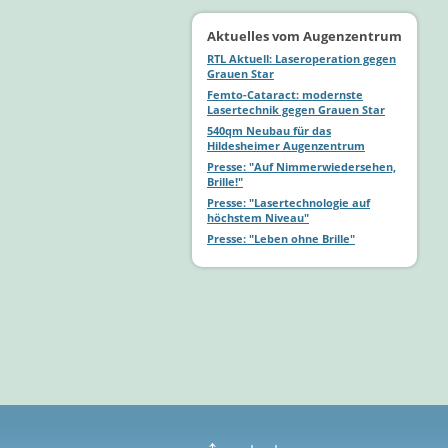
Aktuelles vom Augenzentrum
RTL Aktuell: Laseroperation gegen
Grauen Star
Femto-Cataract: modernste
Lasertechnik gegen Grauen Star
540qm Neubau für das
Hildesheimer Augenzentrum
Presse: "Auf Nimmerwiedersehen,
Brille!"
Presse: "Lasertechnologie auf
höchstem Niveau"
Presse: "Leben ohne Brille"
↑